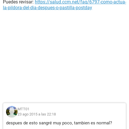
Puedes revisar:
https://salud.ccm.net/faq/6797-como-actua-
la-pildora-del-dia-despues-o-pastilla-postday
MTT01
23 ago 2015 a las 22:18
despues de esto sangré muy poco, tambien es normal?