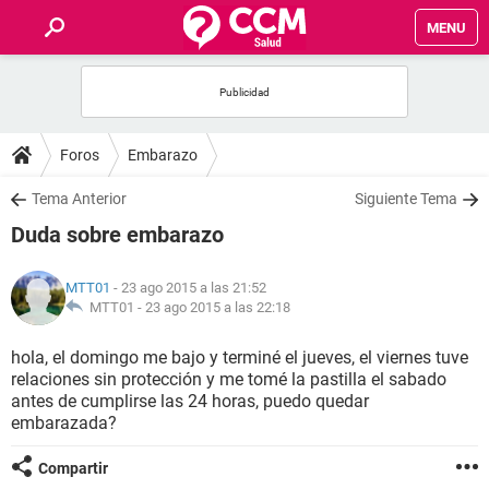
MENU
INICIO
FOROS
Foros
Embarazo
SALUD
Tema Anterior
Siguiente Tema
Duda sobre embarazo
FAMILIA
MTT01
- 23 ago 2015 a las 21:52
NUTRICIÓN
MTT01 -
23 ago 2015 a las 22:18
hola, el domingo me bajo y terminé el jueves, el viernes tuve
BIENESTAR
relaciones sin protección y me tomé la pastilla el sabado
antes de cumplirse las 24 horas, puedo quedar
SEXUALIDAD
embarazada?
Compartir
GLOSARIO