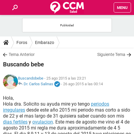
MENU
INICIO
FOROS
Foros
Embarazo
SALUD
Tema Anterior
Siguiente Tema
Buscando bebe
FAMILIA
Buscandobebe
- 25 ago 2015 a las 23:21
NUTRICIÓN
Dr. Carlos Salinas
-
26 ago 2015 a las 00:14
Hola,
BIENESTAR
Hola dra. Solicito su ayuda mire yo tengo
periodos
irregulares
desde este año 2015 mi periodo mas corto a sido
SEXUALIDAD
de 22 y el mas largo de 31 quisiera saber cuando son mis
dias fertiles
y
ovulacion
. Este mes de agosto me vino el 4 de
agosto 2015 mi regla me dura aproximadamente de 4 5
GLOSARIO
dias. El dia 8,9,11 y 13 de agosto del 2015 tuve relaciones qe