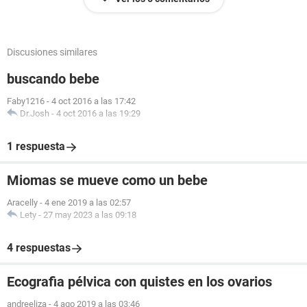
Discusiones similares
buscando bebe
Faby1216
-
4 oct 2016 a las 17:42
Dr.Josh
-
4 oct 2016 a las 19:29
1 respuesta
Miomas se mueve como un bebe
Aracelly
-
4 ene 2019 a las 02:57
Lety
-
27 may 2023 a las 09:18
4 respuestas
Ecografia pélvica con quistes en los ovarios
andreeliza
-
4 ago 2019 a las 03:46