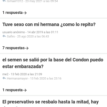
Ismael1312
-
23 may 2021 a las 09:54
1 respuesta
Tuve sexo con mi hermana ¿como lo repito?
usuario anónimo
-
14 abr 2019 a las 01:11
Safiro
-
25 ago 2020 a las 06:43
7 respuestas
el semen se salió por la base del Condon puedo
estar embarazada?
me2
-
13 feb 2020 a las 21:09
Hermanamayor
-
13 feb 2020 a las 23:16
1 respuesta
El preservativo se resbalo hasta la mitad, hay