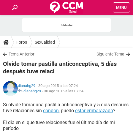
MENU
INICIO
FOROS
Foros
Sexualidad
SALUD
Tema Anterior
Siguiente Tema
Olvide tomar pastilla anticonceptiva, 5 días
FAMILIA
después tuve relaci
NUTRICIÓN
dianahg29
- 30 ago 2015 a las 07:24
dianahg29
-
30 ago 2015 a las 07:54
BIENESTAR
Si olvidé tomar una pastilla anticonceptiva y 5 días después
tuve relaciones sin
condón
, puedo
estar embarazada
?
SEXUALIDAD
El día en el que tuve relaciones fue el último día de mi
período
GLOSARIO