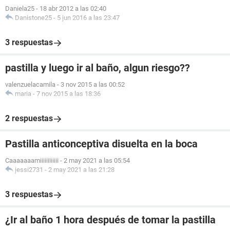
Daniela25
-
18 abr 2012 a las 02:40
Danistone25
-
5 jun 2016 a las 23:47
3 respuestas
pastilla y luego ir al baño, algun riesgo??
valenzuelacamila
-
3 nov 2015 a las 00:52
maria
-
7 nov 2015 a las 18:36
2 respuestas
Pastilla anticonceptiva disuelta en la boca
Caaaaaaamiiiiiiiiiiii
-
2 may 2021 a las 05:54
jessi2731
-
2 may 2021 a las 21:28
3 respuestas
¿Ir al baño 1 hora después de tomar la pastilla