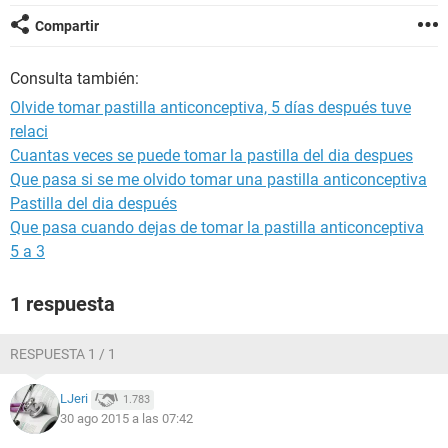
Compartir
Consulta también:
Olvide tomar pastilla anticonceptiva, 5 días después tuve
relaci
Cuantas veces se puede tomar la pastilla del dia despues
Que pasa si se me olvido tomar una pastilla anticonceptiva
Pastilla del dia después
Que pasa cuando dejas de tomar la pastilla anticonceptiva
5 a 3
1 respuesta
RESPUESTA 1 / 1
LJeri
1.783
30 ago 2015 a las 07:42