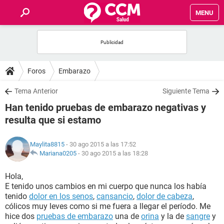
MENU
INICIO
FOROS
Foros
Embarazo
SALUD
Tema Anterior
Siguiente Tema
Han tenido pruebas de embarazo negativas y
FAMILIA
resulta que si estamo
NUTRICIÓN
Maylita8815
- 30 ago 2015 a las 17:52
Mariana0205
-
30 ago 2015 a las 18:28
BIENESTAR
Hola,
E tenido unos cambios en mi cuerpo que nunca los había
SEXUALIDAD
tenido
dolor en los senos
,
cansancio
,
dolor de cabeza
,
cólicos muy leves como si me fuera a llegar el período. Me
hice dos
pruebas de embarazo
una de
orina
y la de
sangre
y
GLOSARIO