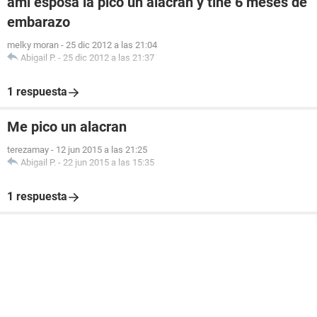
ami esposa la pico un alacran y tine 6 meses de
embarazo
melky moran
-
25 dic 2012 a las 21:04
Abigail P.
-
25 dic 2012 a las 21:37
1 respuesta
Me pico un alacran
terezamay
-
12 jun 2015 a las 21:25
Abigail P.
-
22 jun 2015 a las 15:35
1 respuesta