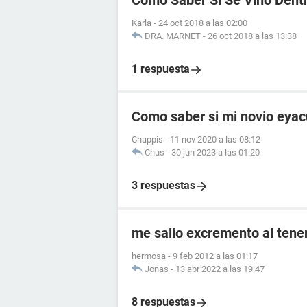
Como Saber Si Se Vino Dent
Karla
-
24 oct 2018 a las 02:00
DRA. MARNET
-
26 oct 2018 a las 13:38
1 respuesta
Como saber si mi novio eyac
Chappis
-
11 nov 2020 a las 08:12
Chus
-
30 jun 2023 a las 01:20
3 respuestas
me salio excremento al tener
hermosa
-
9 feb 2012 a las 01:17
Jonas
-
13 abr 2022 a las 19:47
8 respuestas