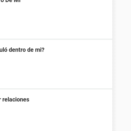
ro De Mi
uló dentro de mi?
 relaciones