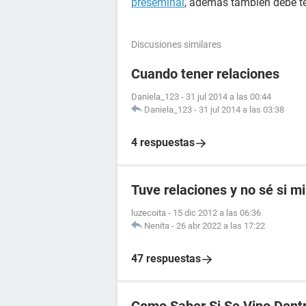
preseminal
, además también debe ten
Discusiones similares
Cuando tener relaciones
Daniela_123
-
31 jul 2014 a las 00:44
Daniela_123
-
31 jul 2014 a las 03:38
4 respuestas
Tuve relaciones y no sé si mi
luzecoita
-
15 dic 2012 a las 06:36
Nenita
-
26 abr 2022 a las 17:22
47 respuestas