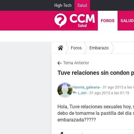
High-Tech
Salud
FOROS
SALUD
Foros
Embarazo
Tema Anterior
Tuve relaciones sin condon p
Hannia_galeana
- 31 ago 2015 a las 
LJeri
-
31 ago 2015 a las 01:19
Hola, Tuve relaciones sexuales hoy, s
debo de tomarme la pastilla del día 
embarazada?????