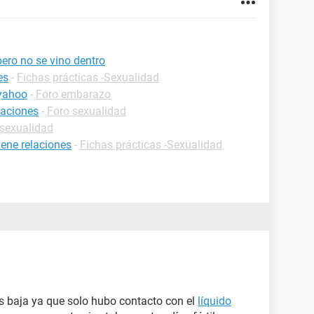
pero no se vino dentro
es
-
Fichas prácticas -Sexualidad
 yahoo
-
Foro embarazo
laciones
-
Foro sexualidad
 sexualidad
ene relaciones
-
Fichas prácticas -Sexualidad
s baja ya que solo hubo contacto con el
líquido