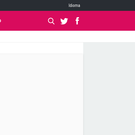
Idioma
O