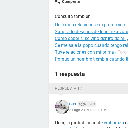
Compartir
Consulta también:
He tenido relaciones sin protección 
Sangrado despues de tener relacion
Como saber si se vino dentro de mi
Se me sale la popo cuando tengo re
Tuve relaciones con mi prima
-
Foro
Porque un hombre tiembla cuando ti
1 respuesta
RESPUESTA 1 / 1
LJeri
1.783
31 ago 2015 a las 01:19
Hola, la probabilidad de
embarazo
e