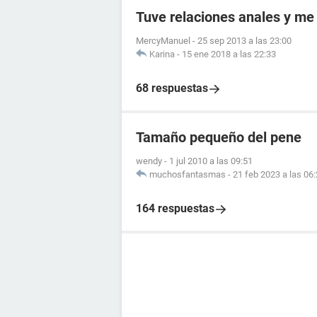
Tuve relaciones anales y m
MercyManuel
-
25 sep 2013 a las 23:00
Karina
-
15 ene 2018 a las 22:33
68 respuestas
Tamaño pequeño del pene
wendy
-
1 jul 2010 a las 09:51
muchosfantasmas
-
21 feb 2023 a las 06
164 respuestas