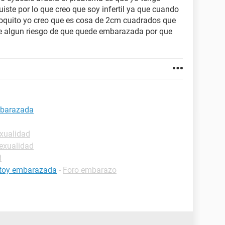
iste por lo que creo que soy infertil ya que cuando
oquito yo creo que es cosa de 2cm cuadrados que
ste algun riesgo de que quede embarazada por que
mbarazada
xualidad
exualidad
d
estoy embarazada
-
Foro embarazo