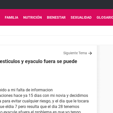
FAMILIA
NUTRICIÓN
BIENESTAR
SEXUALIDAD
GLOSARI
Siguiente Tema
testiculos y eyaculo fuera se puede
ido a mi falta de informacion
elaciones hace ya 15 dias con mi novia y decidimos
para evitar cualquier riesgo, y el dia que le tocara
fue eldia 7 pero resulta que el dia 28 tenemos
o eyacule afuera el problema es que yo tengo