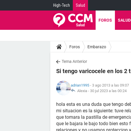
High-Tech
Salud
FOROS
SALUD
Foros
Embarazo
Tema Anterior
Si tengo varicocele en los 2 
adrian1995
- 3 ago 2013 a las 09:07
Alexia -
30 jul 2023 a las 00:24
hola esta es una duda que tengo deb
mi situacion es la siguiente: tuve r
que tomara la pastilla de emergencia 
que le bajara le bajo todo bien esto 
relaciones y no usamos proteccion y