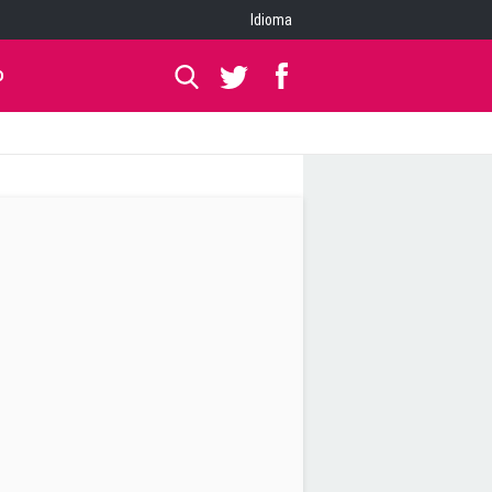
Idioma
O