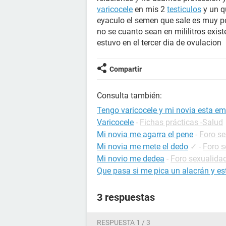
varicocele
en mis 2
testiculos
y un qu
eyaculo el semen que sale es muy p
no se cuanto sean en mililitros exi
estuvo en el tercer dia de ovulacion
Compartir
Consulta también:
Tengo varicocele y mi novia esta e
Varicocele
-
Fichas prácticas -Salud
Mi novia me agarra el pene
-
Foro se
Mi novia me mete el dedo
✓
-
Foro s
Mi novio me dedea
-
Foro sexualida
Que pasa si me pica un alacrán y 
3 respuestas
RESPUESTA 1 / 3