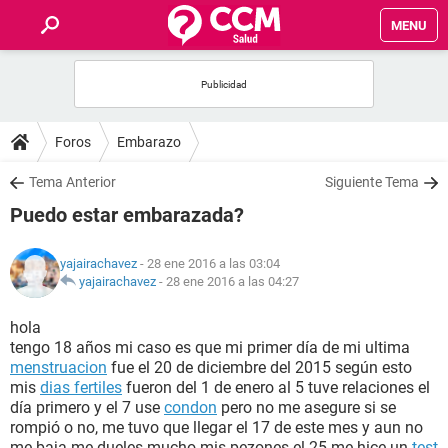
MENU
INICIO
FOROS
Foros
Embarazo
SALUD
Tema Anterior
Siguiente Tema
Puedo estar embarazada?
FAMILIA
yajairachavez
- 28 ene 2016 a las 03:04
NUTRICIÓN
yajairachavez
-
28 ene 2016 a las 04:27
hola
BIENESTAR
tengo 18 años mi caso es que mi primer día de mi ultima
menstruacion
fue el 20 de diciembre del 2015 según esto
SEXUALIDAD
mis
dias fertiles
fueron del 1 de enero al 5 tuve relaciones el
día primero y el 7 use
condon
pero no me asegure si se
rompió o no, me tuvo que llegar el 17 de este mes y aun no
GLOSARIO
me baja me dueles mucho mis pezones el 25 me hice un
test