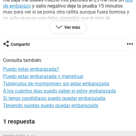
de embarazo
y salio negativo deje la prueba 15 minutos
mas para ver si se ponía otra rallita aunque fuera borrosa y
no solo se puso una debo comentar que el mes de
noviembre tampoco me llego mi regla y fui al
ginecologo
me
Ver más
comento que tenia un
quiste
y me dio tratamiento y no me
llego mi regla hasta el 20 de diciembre del año pasado
puedo
estar embarazada
?
Compartir
ayuda por favor
Consulta también:
Puedo estar embarazada?
Puedo estar embarazada y menstruar
Tubérculos de montgomery sin estar embarazada
A los cuántos dias puedo saber si estoy embarazada
Si tengo candidiasis puedo quedar embarazada
Teniendo quistes puedo quedar embarazada
1 respuesta