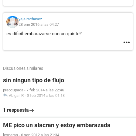
yajairachavez
28 ene 2016 a las 04:27
es dificil embarazarse con un quiste?
Discusiones similares
sin ningun tipo de flujo
preocupada
-
7 feb 2014 a las 22:46
Abigail P.
-
8 feb 2014 a las 01:18
1 respuesta
ME pico un alacran y estoy embarazada
lesperan
-
6 sep 2012 a las 21:34