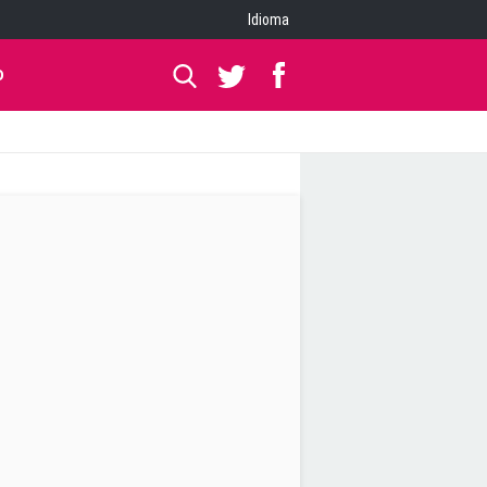
Idioma
O