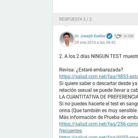
RESPUESTA 2 / 2
Dr. Joseph Exebio
16.358
29 ene 2016 a las 06:42
2. A los 2 días NINGUN TEST muestra
Revisa: ¿Estaré embarazada?
https://salud.ccm.net/faq/9853-es
Si quiere saber o descartar desde y
relación sexual se puede llevar a ca
LA CUANTITATIVA DE PREFERENCIA (La
Si no puedes hacerte el test en sangr
orina (Que también es muy sensible 
Más información de Prueba de emb
https://salud.ccm.net/faq/256-como
frecuentes
https://salud.ccm.net/faq/6055-prue