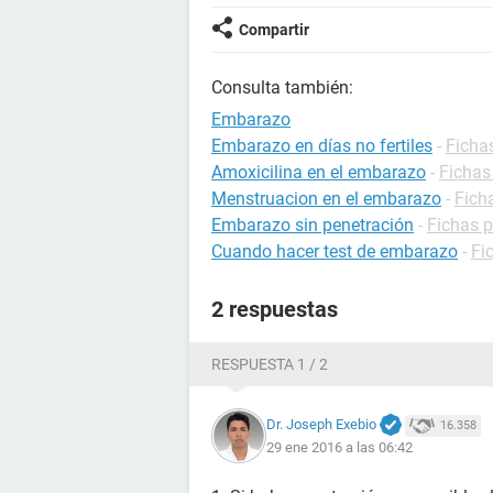
Compartir
Consulta también:
Embarazo
Embarazo en días no fertiles
-
Ficha
Amoxicilina en el embarazo
-
Fichas
Menstruacion en el embarazo
-
Fich
Embarazo sin penetración
-
Fichas 
Cuando hacer test de embarazo
-
Fi
2 respuestas
RESPUESTA 1 / 2
Dr. Joseph Exebio
16.358
29 ene 2016 a las 06:42