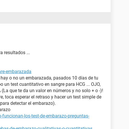
 resultados ...
tare-embarazada
a hay o no un embarazada, pasados 10 días de tu
bo un test cuantitativo en sangre para HCG ... OJO,
 que te da un valor en números y no solo + o -)!
e, toca esperar el retraso y hacer un test simple de
para detectar el embarazo).
arazo
-funcionan-los-test-de-embarazo-preguntas-
bas-de-embarazo-cualitativas-o-cuantitativas