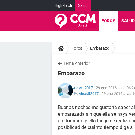
High-Tech
Salud
FOROS
SALUD
Foros
Embarazo
Tema Anterior
Embarazo
Alexstl2017
- 29 ene 2016 a las 06:2
Alexstl2017
-
29 ene 2016 a las 1
Buenas noches me gustaría saber al
embarazada sin que ella se haya veni
un domingo y ella luego se realizó 
posiblidad de cuánto tiempo diga si