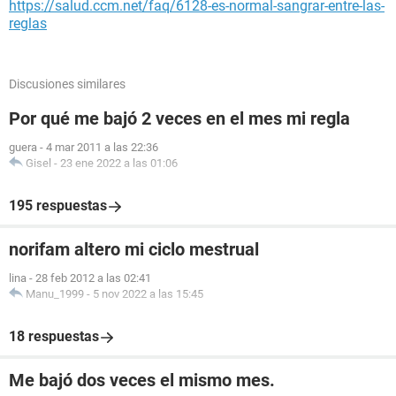
https://salud.ccm.net/faq/6128-es-normal-sangrar-entre-las-
reglas
Discusiones similares
Por qué me bajó 2 veces en el mes mi regla
guera
-
4 mar 2011 a las 22:36
Gisel
-
23 ene 2022 a las 01:06
195 respuestas
norifam altero mi ciclo mestrual
lina
-
28 feb 2012 a las 02:41
Manu_1999
-
5 nov 2022 a las 15:45
18 respuestas
Me bajó dos veces el mismo mes.