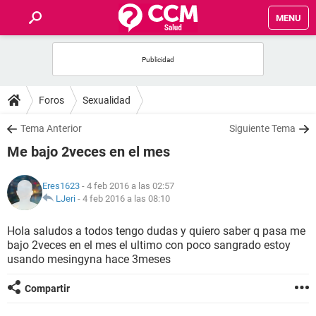
MENU
INICIO
FOROS
Foros
Sexualidad
SALUD
Tema Anterior
Siguiente Tema
Me bajo 2veces en el mes
FAMILIA
Eres1623
- 4 feb 2016 a las 02:57
NUTRICIÓN
LJeri
-
4 feb 2016 a las 08:10
Hola saludos a todos tengo dudas y quiero saber q pasa me
BIENESTAR
bajo 2veces en el mes el ultimo con poco sangrado estoy
usando mesingyna hace 3meses
SEXUALIDAD
Compartir
GLOSARIO