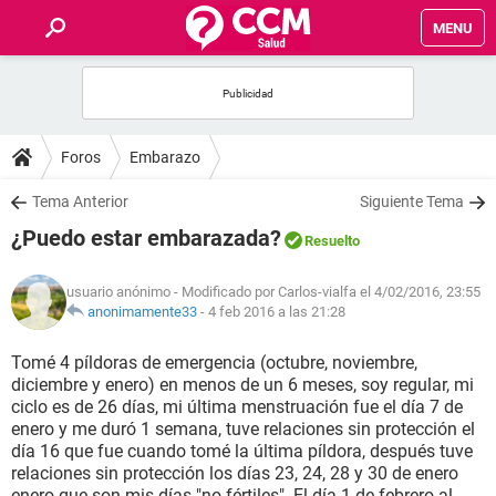
MENU
INICIO
FOROS
Foros
Embarazo
SALUD
Tema Anterior
Siguiente Tema
¿Puedo estar embarazada?
Resuelto
FAMILIA
usuario anónimo
- Modificado por Carlos-vialfa el 4/02/2016, 23:55
NUTRICIÓN
anonimamente33
-
4 feb 2016 a las 21:28
Tomé 4 píldoras de emergencia (octubre, noviembre,
BIENESTAR
diciembre y enero) en menos de un 6 meses, soy regular, mi
ciclo es de 26 días, mi última menstruación fue el día 7 de
SEXUALIDAD
enero y me duró 1 semana, tuve relaciones sin protección el
día 16 que fue cuando tomé la última píldora, después tuve
relaciones sin protección los días 23, 24, 28 y 30 de enero
GLOSARIO
enero que son mis días "no fértiles". El día 1 de febrero al