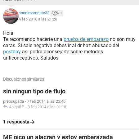
anonimamente33
1
4 feb 2016 a las 21:28
Hola.
Te recomiendo hacerte una
prueba de embarazo
no son muy
caras. Si sale negativa debes ir al dr haz abusado del
postday
asi podra aconsejarte sobre metodos
anticonceptivos. Saludos
Discusiones similares
sin ningun tipo de flujo
preocupada
-
7 feb 2014 a las 22:46
Abigail P.
-
8 feb 2014 a las 01:18
1 respuesta
ME pico un alacran y estoy embarazada