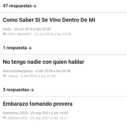
47 respuestas
Como Saber Si Se Vino Dentro De Mi
Karla
-
24 oct 2018 a las 02:00
DRA. MARNET
-
26 oct 2018 a las 13:38
1 respuesta
No tengo nadie con quien hablar
RacoonSleeppless
-
6 abr 2018 a las 09:50
Cilova
-
9 abr 2022 a las 21:54
3 respuestas
Embarazo tomando provera
Katherine_0023
-
25 sep 2021 a las 16:02
Matias2202
-
25 sep 2021 a las 16:31