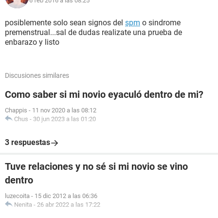
6 feb 2016 a las 08:25
posiblemente solo sean signos del
spm
o sindrome
premenstrual...sal de dudas realizate una prueba de
enbarazo y listo
Discusiones similares
Como saber si mi novio eyaculó dentro de mi?
Chappis
-
11 nov 2020 a las 08:12
Chus
-
30 jun 2023 a las 01:20
3 respuestas
Tuve relaciones y no sé si mi novio se vino
dentro
luzecoita
-
15 dic 2012 a las 06:36
Nenita
-
26 abr 2022 a las 17:22