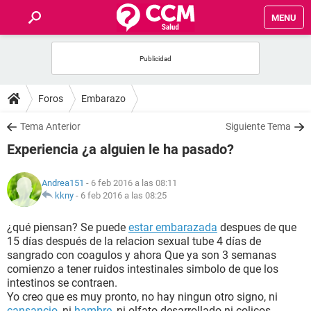
MENU
INICIO
FOROS
Foros
Embarazo
SALUD
Tema Anterior
Siguiente Tema
Experiencia ¿a alguien le ha pasado?
FAMILIA
Andrea151
- 6 feb 2016 a las 08:11
NUTRICIÓN
kkny
-
6 feb 2016 a las 08:25
¿qué piensan? Se puede
estar embarazada
despues de que
BIENESTAR
15 días después de la relacion sexual tube 4 días de
sangrado con coagulos y ahora Que ya son 3 semanas
SEXUALIDAD
comienzo a tener ruidos intestinales simbolo de que los
intestinos se contraen.
Yo creo que es muy pronto, no hay ningun otro signo, ni
GLOSARIO
cansancio
, ni
hambre
, ni olfato desarrollado ni colicos.