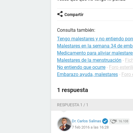
Compartir
Consulta también:
Tengo malestares y no entiendo por
Malestares en la semana 34 de em
Medicamento para aliviar malestar
Malestares de la menstruación
-
Fic
No entiendo que ocurre
-
Foro esteri
Embarazo ayuda, malestares
-
Foro
1 respuesta
RESPUESTA 1 / 1
Dr. Carlos Salinas
16.108
7 feb 2016 a las 16:28