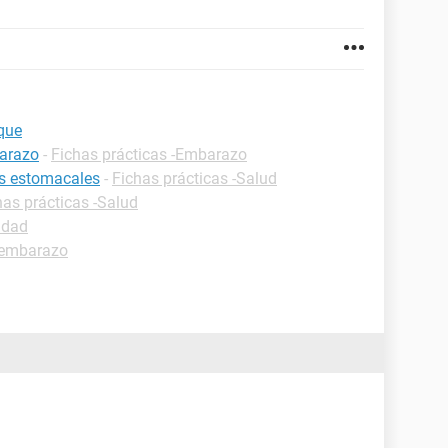
que
barazo
-
Fichas prácticas -Embarazo
es estomacales
-
Fichas prácticas -Salud
has prácticas -Salud
lidad
 embarazo