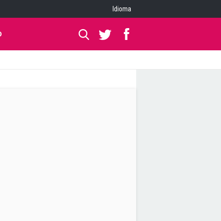
Idioma
O