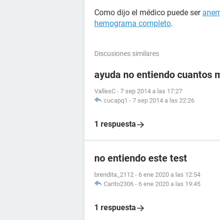
Como dijo el médico puede ser
anem
hemograma completo
.
Discusiones similares
ayuda no entiendo cuantos 
VallesC
-
7 sep 2014 a las 17:27
cucapq1
-
7 sep 2014 a las 22:26
1 respuesta
no entiendo este test
brendita_2112
-
6 ene 2020 a las 12:54
Carito2306
-
6 ene 2020 a las 19:45
1 respuesta