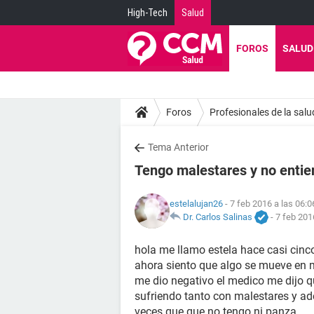
High-Tech
Salud
FOROS
SALUD
Foros
Profesionales de la salu
Tema Anterior
Tengo malestares y no enti
estelalujan26
- 7 feb 2016 a las 06:0
Dr. Carlos Salinas
-
7 feb 201
hola me llamo estela hace casi cin
ahora siento que algo se mueve en 
me dio negativo el medico me dijo 
sufriendo tanto con malestares y a
veces que que no tengo ni panza