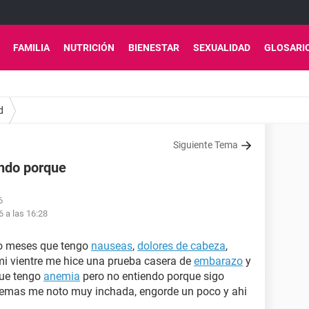
FAMILIA
NUTRICIÓN
BIENESTAR
SEXUALIDAD
GLOSARI
d
Siguiente Tema
endo porque
6
6 a las 16:28
co meses que tengo
nauseas
,
dolores de cabeza
,
mi vientre me hice una prueba casera de
embarazo
y
que tengo
anemia
pero no entiendo porque sigo
demas me noto muy inchada, engorde un poco y ahi