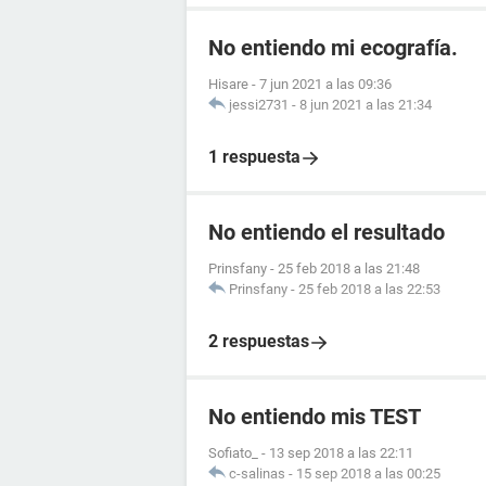
No entiendo mi ecografía.
Hisare
-
7 jun 2021 a las 09:36
jessi2731
-
8 jun 2021 a las 21:34
1 respuesta
No entiendo el resultado
Prinsfany
-
25 feb 2018 a las 21:48
Prinsfany
-
25 feb 2018 a las 22:53
2 respuestas
No entiendo mis TEST
Sofiato_
-
13 sep 2018 a las 22:11
c-salinas
-
15 sep 2018 a las 00:25