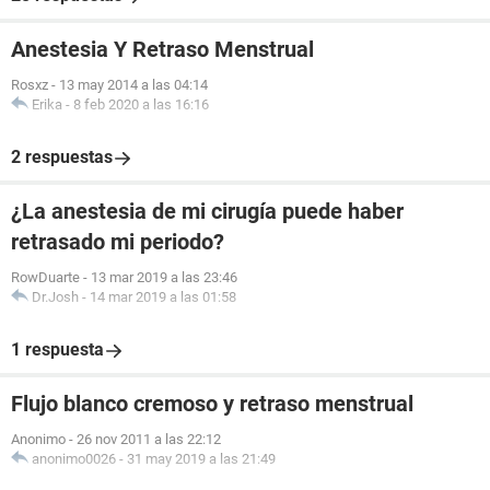
Anestesia Y Retraso Menstrual
Rosxz
-
13 may 2014 a las 04:14
Erika
-
8 feb 2020 a las 16:16
2 respuestas
¿La anestesia de mi cirugía puede haber
retrasado mi periodo?
RowDuarte
-
13 mar 2019 a las 23:46
Dr.Josh
-
14 mar 2019 a las 01:58
1 respuesta
Flujo blanco cremoso y retraso menstrual
Anonimo
-
26 nov 2011 a las 22:12
anonimo0026
-
31 may 2019 a las 21:49