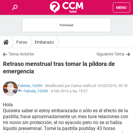
MENU
INICIO
FOROS
Foros
Embarazo
SALUD
Tema Anterior
Siguiente Tema
Retraso menstrual tras tomar la píldora de
FAMILIA
emergencia
NUTRICIÓN
Fabiola_16399
- Modificado por Carlos-vialfa el 10/02/2016, 00:18
Fabiola_16399
-
9 feb 2016 a las 19:27
BIENESTAR
Hola
Quisiera saber si estoy embarazada o sólo es el efecto de la
SEXUALIDAD
pastilla; hace aproximadamente un mes tuve relaciones con
mi novio sin protección, el no eyaculo pero no se si había
líquido preseminal. Tomé la pastilla postday 43 horas
GLOSARIO