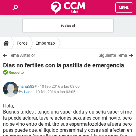
MENU
INICIO
FOROS
Foros
Embarazo
SALUD
Tema Anterior
Siguiente Tema
Dias no fertiles con la pastilla de emergencia
FAMILIA
Resuelto
NUTRICIÓN
maria582#
- 10 feb 2016 a las 03:00
LJeri
-
10 feb 2016 a las 03:05
BIENESTAR
Hola,
Buenas tardes . tengo una super duda y quiseria saber si me
SEXUALIDAD
la puede aclarar, tuve relaciones sexuales con mi novio, pero
no se vino entro de mi, tiro sus espermatozoides afuera pero
pues puede que, el liquido preseminal y cosas asi afecten en
GLOSARIO