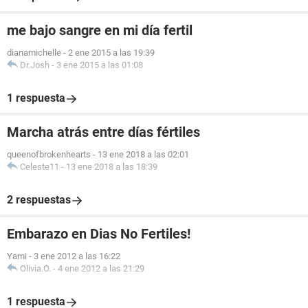
me bajo sangre en mi día fertil
dianamichelle
-
2 ene 2015 a las 19:39
Dr.Josh
-
3 ene 2015 a las 01:08
1 respuesta
Marcha atrás entre días fértiles
queenofbrokenhearts
-
13 ene 2018 a las 02:01
Celeste11
-
13 ene 2018 a las 18:39
2 respuestas
Embarazo en Dias No Fertiles!
Yami
-
3 ene 2012 a las 16:22
Olivia.O.
-
4 ene 2012 a las 21:29
1 respuesta