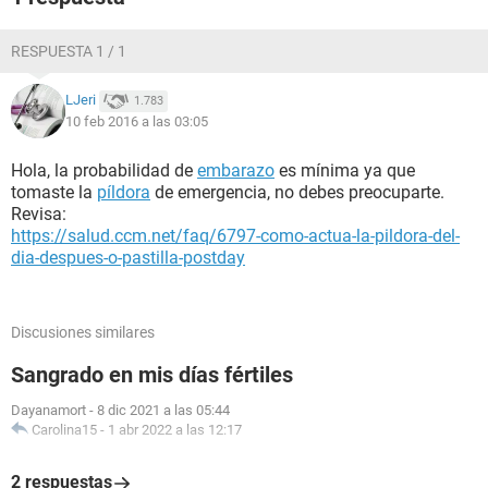
RESPUESTA 1 / 1
LJeri
1.783
10 feb 2016 a las 03:05
Hola, la probabilidad de
embarazo
es mínima ya que
tomaste la
píldora
de emergencia, no debes preocuparte.
Revisa:
https://salud.ccm.net/faq/6797-como-actua-la-pildora-del-
dia-despues-o-pastilla-postday
Discusiones similares
Sangrado en mis días fértiles
Dayanamort
-
8 dic 2021 a las 05:44
Carolina15
-
1 abr 2022 a las 12:17
2 respuestas