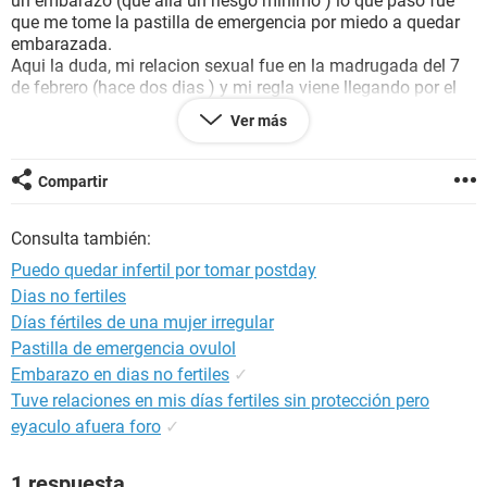
un embarazo (que alla un riesgo minimo ) lo que paso fue
que me tome la pastilla de emergencia por miedo a quedar
embarazada.
Aqui la duda, mi relacion sexual fue en la madrugada del 7
de febrero (hace dos dias ) y mi regla viene llegando por el
15 de este mes osea cuando tuve mi relacion 8 dias despues
Ver más
me tiene que bajar, mi pregunta
puedo quedar embarazada?
que hago estoy entre asustada y nerviosa ayudame . Espero
Compartir
su respuesta
Consulta también:
Puedo quedar infertil por tomar postday
Dias no fertiles
Días fértiles de una mujer irregular
Pastilla de emergencia ovulol
Embarazo en dias no fertiles
✓
Tuve relaciones en mis días fertiles sin protección pero
eyaculo afuera foro
✓
1 respuesta