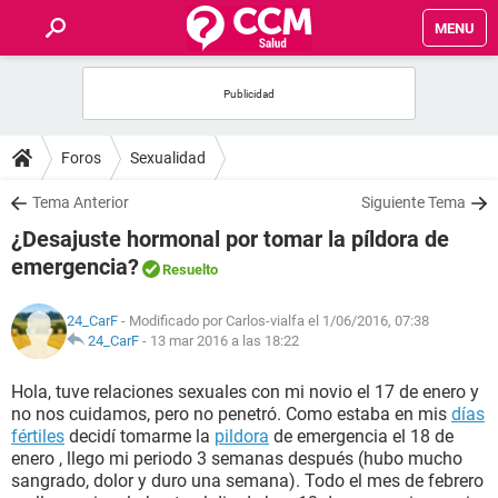
MENU
INICIO
FOROS
Foros
Sexualidad
SALUD
Tema Anterior
Siguiente Tema
¿Desajuste hormonal por tomar la píldora de
FAMILIA
emergencia?
Resuelto
NUTRICIÓN
24_CarF
- Modificado por Carlos-vialfa el 1/06/2016, 07:38
24_CarF
-
13 mar 2016 a las 18:22
BIENESTAR
Hola, tuve relaciones sexuales con mi novio el 17 de enero y
no nos cuidamos, pero no penetró. Como estaba en mis
días
SEXUALIDAD
fértiles
decidí tomarme la
pildora
de emergencia el 18 de
enero , llego mi periodo 3 semanas después (hubo mucho
sangrado, dolor y duro una semana). Todo el mes de febrero
GLOSARIO