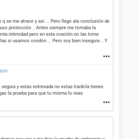
 q se me atrace y así ... Pero llego ala conclusión de
i uso protección .. Antes siempre me tomaba la
tenía intimidad pero en esta ovación no las tome
as si usamos condón ... Pero soy bien insegura .. Y
ly20
s segura y estas estresada no estas trankila tienes
agas la prueba para que tu misma lo veas
adamas que yoy a me hize la prueba de embarazo y