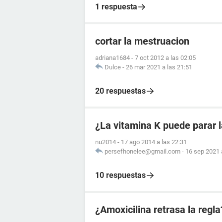
1 respuesta
cortar la mestruacion
adriana1684
-
7 oct 2012 a las 02:05
Dulce
-
26 mar 2021 a las 21:51
20 respuestas
¿La vitamina K puede parar 
nu2014
-
17 ago 2014 a las 22:31
persefhonelee@gmail.com
-
16 sep 2021 
10 respuestas
¿Amoxicilina retrasa la regla