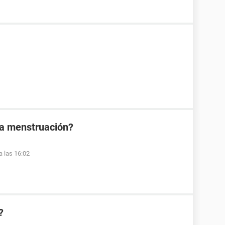
la menstruación?
a las 16:02
?