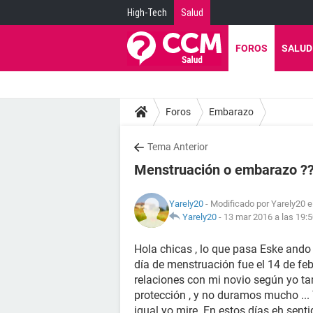
High-Tech
Salud
FOROS
SALUD
Foros
Embarazo
Tema Anterior
Menstruación o embarazo ?
Yarely20
- Modificado por Yarely20 e
Yarely20
-
13 mar 2016 a las 19:
Hola chicas , lo que pasa Eske ando
día de menstruación fue el 14 de feb
relaciones con mi novio según yo tamb
protección , y no duramos mucho ... 
igual yo mire. En estos días eh sent