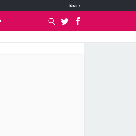
Idioma
O