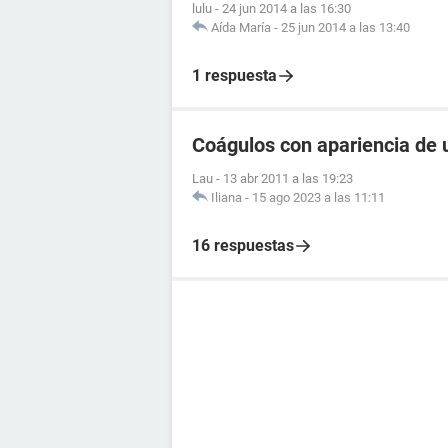
lulu
-
24 jun 2014 a las 16:30
Aída María
-
25 jun 2014 a las 13:40
1 respuesta
Coágulos con apariencia de 
Lau
-
13 abr 2011 a las 19:23
Iliana
-
15 ago 2023 a las 11:11
16 respuestas