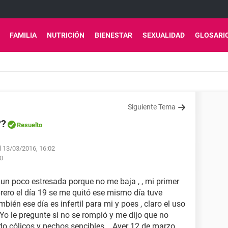
FAMILIA
NUTRICIÓN
BIENESTAR
SEXUALIDAD
GLOSARI
Siguiente Tema
??
Resuelto
l 13/03/2016, 16:02
50
 un poco estresada porque no me baja , , mi primer
rero el día 19 se me quitó ese mismo día tuve
ién ese día es infertil para mi y poes , claro el uso
Yo le pregunte si no se rompió y me dijo que no
ido cólicos y pechos sencibles .. Ayer 12 de marzo