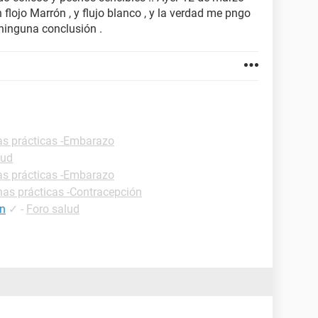
 flojo Marrón , y flujo blanco , y la verdad me pngo
ninguna conclusión .
as prácticas -Embarazo
lud
as prácticas -Embarazo
has prácticas -Contracepción
ón
✓
-
Foro salud