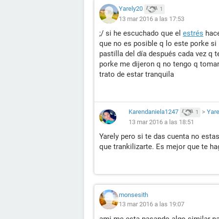
Yarely20
1
13 mar 2016 a las 17:53
;/ si he escuchado que el
estrés
hace
que no es posible q lo este porke s
pastilla del día después cada vez q 
porke me dijeron q no tengo q tomarl
trato de estar tranquila
Karendaniela1247
>
Yare
1
13 mar 2016 a las 18:51
Yarely pero si te das cuenta no esta
que trankilizarte. Es mejor que te h
monsesith
13 mar 2016 a las 19:07
ami me esta pasando algo similar n