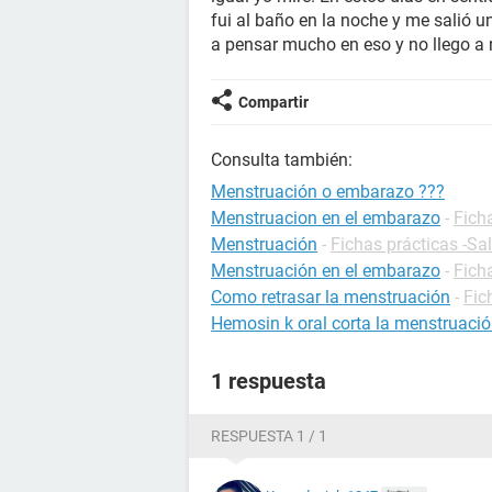
fui al baño en la noche y me salió un
a pensar mucho en eso y no llego a 
Compartir
Consulta también:
Menstruación o embarazo ???
Menstruacion en el embarazo
-
Fich
Menstruación
-
Fichas prácticas -Sa
Menstruación en el embarazo
-
Fich
Como retrasar la menstruación
-
Fic
Hemosin k oral corta la menstruaci
1 respuesta
RESPUESTA 1 / 1