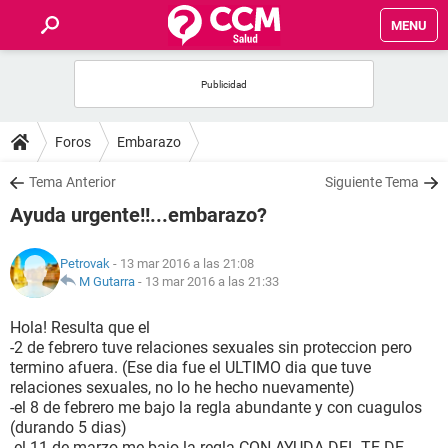
MENU
INICIO
FOROS
Foros
Embarazo
SALUD
Tema Anterior
Siguiente Tema
Ayuda urgente!!...embarazo?
FAMILIA
Petrovak
- 13 mar 2016 a las 21:08
NUTRICIÓN
M Gutarra
-
13 mar 2016 a las 21:33
Hola! Resulta que el
BIENESTAR
-2 de febrero tuve relaciones sexuales sin proteccion pero
termino afuera. (Ese dia fue el ULTIMO dia que tuve
SEXUALIDAD
relaciones sexuales, no lo he hecho nuevamente)
-el 8 de febrero me bajo la regla abundante y con cuagulos
(durando 5 dias)
GLOSARIO
-el 11 de marzo me bajo la regla CON AYUDA DEL TE DE