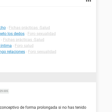
echo
-
Fichas prácticas -Salud
eto los dedos
-
Foro sexualidad
-
Fichas prácticas -Salud
 íntima
-
Foro salud
ngo relaciones
-
Foro sexualidad
29.005
iconceptivo de forma prolongada si no has tenido