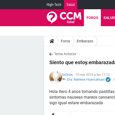
High-Tech
Salud
FOROS
SALUD
Foros
Embarazo
Tema Anterior
Siento que estoy.embarazad
lor3nza
- 15 mar 2016 a las 17:12
Dra. Marlene Huancahuari
-
1
Hola llevo 4 anos tomando pastilla
sintomas nauseas mareos cansancio
sigo igual estare embarazada