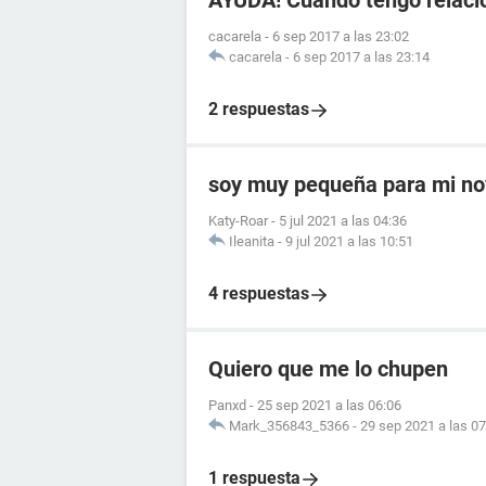
AYUDA! Cuando tengo relaci
cacarela
-
6 sep 2017 a las 23:02
cacarela
-
6 sep 2017 a las 23:14
2 respuestas
soy muy pequeña para mi no
Katy-Roar
-
5 jul 2021 a las 04:36
Ileanita
-
9 jul 2021 a las 10:51
4 respuestas
Quiero que me lo chupen
Panxd
-
25 sep 2021 a las 06:06
Mark_356843_5366
-
29 sep 2021 a las 07
1 respuesta