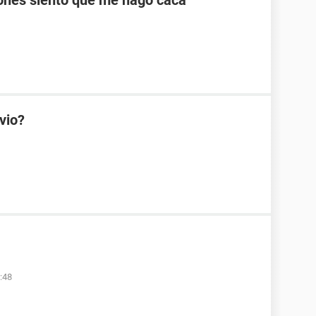
ones siento que me hago caca
vio?
:48