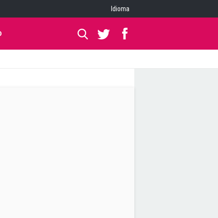
Idioma
O