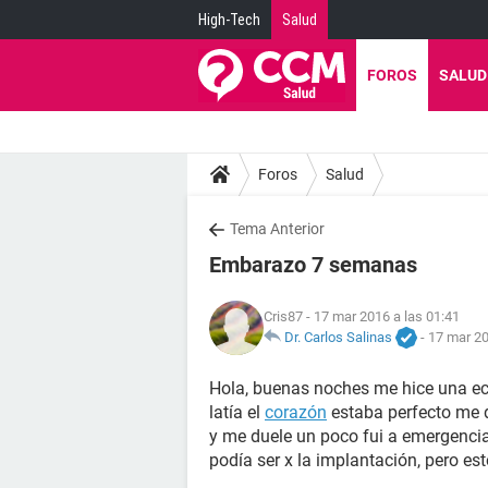
High-Tech
Salud
FOROS
SALUD
Foros
Salud
Tema Anterior
Embarazo 7 semanas
Cris87
- 17 mar 2016 a las 01:41
Dr. Carlos Salinas
-
17 mar 20
Hola, buenas noches me hice una ec
latía el
corazón
estaba perfecto me 
y me duele un poco fui a emergenci
podía ser x la implantación, pero es