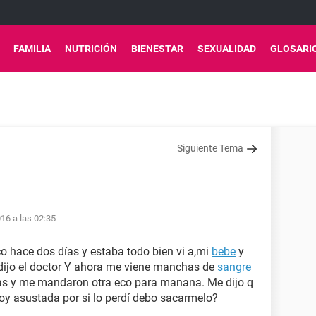
FAMILIA
NUTRICIÓN
BIENESTAR
SEXUALIDAD
GLOSARI
Siguiente Tema
16 a las 02:35
o hace dos días y estaba todo bien vi a,mi
bebe
y
dijo el doctor Y ahora me viene manchas de
sangre
as y me mandaron otra eco para manana. Me dijo q
toy asustada por si lo perdí debo sacarmelo?