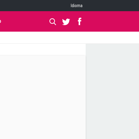
Idioma
O