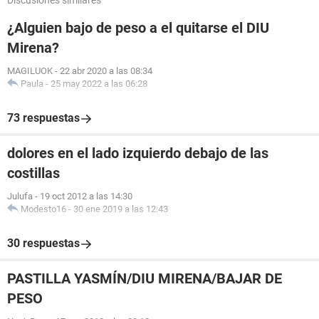
Discusiones similares
¿Alguien bajo de peso a el quitarse el DIU
Mirena?
MAGILUOK
-
22 abr 2020 a las 08:34
Paula
-
25 may 2022 a las 06:28
73 respuestas
dolores en el lado izquierdo debajo de las
costillas
Julufa
-
19 oct 2012 a las 14:30
Modesto16
-
30 ene 2019 a las 12:43
30 respuestas
PASTILLA YASMÍN/DIU MIRENA/BAJAR DE
PESO