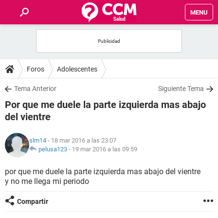
MENU
INICIO
FOROS
Foros
Adolescentes
SALUD
Tema Anterior
Siguiente Tema
Por que me duele la parte izquierda mas abajo
FAMILIA
del vientre
NUTRICIÓN
slm14
- 18 mar 2016 a las 23:07
pelusa123
-
19 mar 2016 a las 09:59
BIENESTAR
por que me duele la parte izquierda mas abajo del vientre
y no me llega mi periodo
SEXUALIDAD
Compartir
GLOSARIO