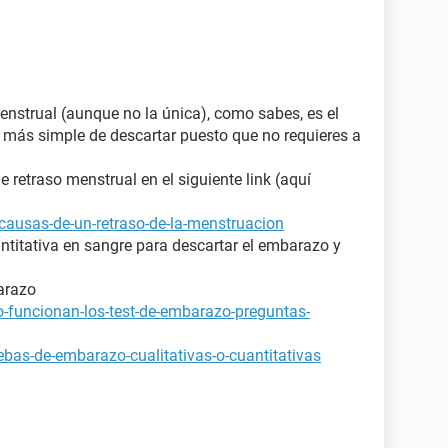
enstrual (aunque no la única), como sabes, es el
y más simple de descartar puesto que no requieres a
retraso menstrual en el siguiente link (aquí
causas-de-un-retraso-de-la-menstruacion
ntitativa en sangre para descartar el embarazo y
arazo
-funcionan-los-test-de-embarazo-preguntas-
bas-de-embarazo-cualitativas-o-cuantitativas