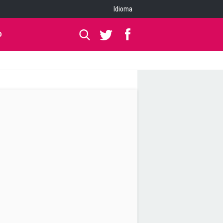
Idioma
O