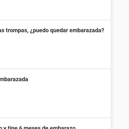
las trompas, ¿puedo quedar embarazada?
 embarazada
an y tine 6 meses de embarazo