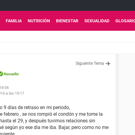
FAMILIA
NUTRICIÓN
BIENESTAR
SEXUALIDAD
GLOSARI
Siguiente Tema
Resuelto
 18:06
16 a las 19:17
 9 días de retraso en mi periodo,
e febrero , se nos rompió el condón y me tome la
 hasta el 29, y después tuvimos relaciones sin
qué según yo ese dia me iba. Bajar, pero como no me
guiente.