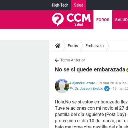
High-Tech
Salud
FOROS
SALUD
Foros
Embarazo
Tema Anterior
No se si quede embarazada
AlejandraLazaro
- 19 mar 2016 a las
Dr. Joseph Exebio
-
19 mar 20
Hola,No se si estoy embarazada llevo
Tuve relaciones con mi novio el 27 d
pastilla del día siguiente (Post Day)
protección el dia 10 de marzo, por 
bajo me tome otra pastilla del día si