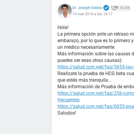
Dr. Joseph Exebio
16.358
19 mar 2016 a las 19:17
Hola!
La primera opción ante un retraso m
embarazo, por lo que es lo primero 
un médico necesariamente.
Más información sobre las causas de 
puedes ver esas otras causas):
https://salud.ccm.net/faq/5655-las-
Realízate la prueba de HCG beta cua
que estés más tranquila…
Más información de Prueba de emb
https://salud.ccm.net/faq/256-como
frecuentes
https://salud.ccm.net/faq/6055-prue
Saludos!