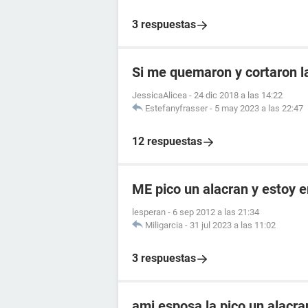
3 respuestas
Si me quemaron y cortaron 
JessicaAlicea
-
24 dic 2018 a las 14:22
Estefanyfrasser
-
5 may 2023 a las 22:47
12 respuestas
ME pico un alacran y estoy
lesperan
-
6 sep 2012 a las 21:34
Miligarcia
-
31 jul 2023 a las 11:02
3 respuestas
ami esposa la pico un alacr