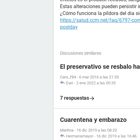
Estas alteraciones pueden persistir i
¿Cómo funciona la píldora del dia s
https://salud.ccm.net/faq/6797-como
postday
Discusiones similares
El preservativo se resbalo ha
Caro_f84
-
6 mar 2016 a las 21:35
Dari
-
2 ene 2022 a las 00:35
7 respuestas
Cuarentena y embarazo
Martina
-
16 dic 2019 a las 08:20
Hermanamayor
-
16 dic 2019 a las 16:46