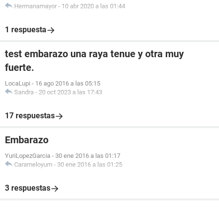
Hermanamayor
-
10 abr 2020 a las 01:44
1 respuesta
test embarazo una raya tenue y otra muy
fuerte.
LocaLupi
-
16 ago 2016 a las 05:15
Sandra
-
20 oct 2023 a las 17:43
17 respuestas
Embarazo
YuriLopezGarcia
-
30 ene 2016 a las 01:17
Carameloyum
-
30 ene 2016 a las 01:25
3 respuestas