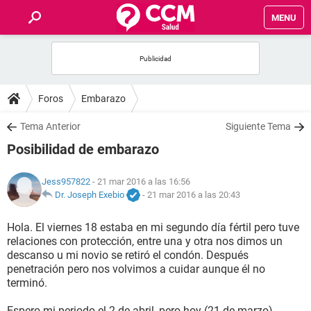
MENU
INICIO
FOROS
Foros
Embarazo
SALUD
Tema Anterior
Siguiente Tema
Posibilidad de embarazo
FAMILIA
Jess957822
- 21 mar 2016 a las 16:56
NUTRICIÓN
Dr. Joseph Exebio
-
21 mar 2016 a las 20:43
Hola. El viernes 18 estaba en mi segundo día fértil pero tuve
BIENESTAR
relaciones con protección, entre una y otra nos dimos un
descanso u mi novio se retiró el condón. Después
SEXUALIDAD
penetración pero nos volvimos a cuidar aunque él no
terminó.
GLOSARIO
Espero mi periodo el 2 de abril, pero hoy (21 de marzo)