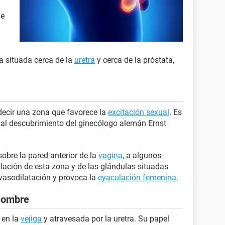
ue
na situada cerca de la
uretra
y cerca de la próstata,
 decir una zona que favorece la
excitación sexual
. Es
al descubrimiento del ginecólogo alemán Ernst
sobre la pared anterior de la
vagina
, a algunos
ulación de esta zona y de las glándulas situadas
 vasodilatación y provoca la
eyaculación femenina
.
 hombre
 en la
vejiga
y atravesada por la uretra. Su papel