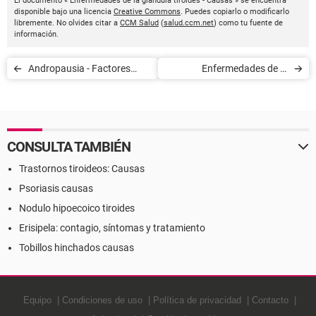
El documento « Enfermedades de la glándula tiroides - Causas » se encuentra
disponible bajo una licencia
Creative Commons
. Puedes copiarlo o modificarlo
libremente. No olvides citar a
CCM Salud
(
salud.ccm.net
) como tu fuente de
información.
Andropausia - Factores
Enfermedades de la
desencadenantes
glándula tiroides: exámenes
de diagnóstico
CONSULTA TAMBIÉN
Trastornos tiroideos: Causas
Psoriasis causas
Nodulo hipoecoico tiroides
Erisipela: contagio, síntomas y tratamiento
Tobillos hinchados causas
Equipo
Condiciones de uso
Política de privacidad
Contacto