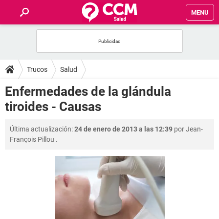
MENU
INICIO
FOROS
Trucos
Salud
SALUD
Enfermedades de la glándula
tiroides - Causas
FAMILIA
Última actualización:
24 de enero de 2013 a las 12:39
por
Jean-
NUTRICIÓN
François Pillou
.
BIENESTAR
SEXUALIDAD
GLOSARIO