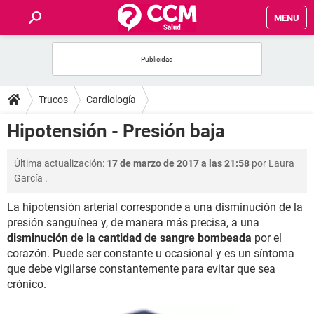
MENU
INICIO
FOROS
Trucos
Cardiología
SALUD
Hipotensión - Presión baja
FAMILIA
Última actualización:
17 de marzo de 2017 a las 21:58
por
Laura
García
.
NUTRICIÓN
La hipotensión arterial corresponde a una disminución de la
presión sanguínea y, de manera más precisa, a una
BIENESTAR
disminución de la cantidad de sangre bombeada
por el
corazón. Puede ser constante u ocasional y es un síntoma
SEXUALIDAD
que debe vigilarse constantemente para evitar que sea
crónico.
GLOSARIO