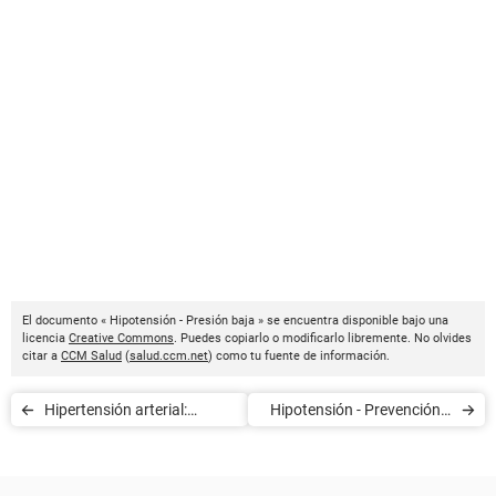
El documento « Hipotensión - Presión baja » se encuentra disponible bajo una
licencia
Creative Commons
. Puedes copiarlo o modificarlo libremente. No olvides
citar a
CCM Salud
(
salud.ccm.net
) como tu fuente de información.
Hipertensión arterial:
Hipotensión - Prevención y
Practicar deportes
tratamiento