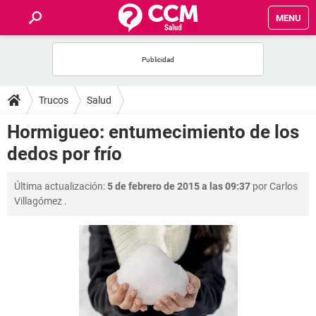
MENU
INICIO
FOROS
Trucos
Salud
SALUD
Hormigueo: entumecimiento de los
dedos por frío
FAMILIA
Última actualización:
5 de febrero de 2015 a las 09:37
por
Carlos
NUTRICIÓN
Villagómez
.
BIENESTAR
SEXUALIDAD
GLOSARIO