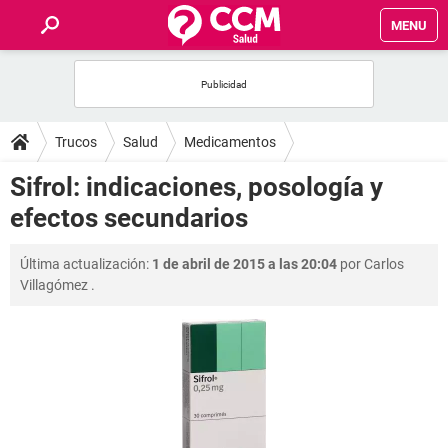
MENU
INICIO
FOROS
Trucos
Salud
Medicamentos
SALUD
Sifrol: indicaciones, posología y
efectos secundarios
FAMILIA
Última actualización:
1 de abril de 2015 a las 20:04
por
Carlos
NUTRICIÓN
Villagómez
.
BIENESTAR
SEXUALIDAD
GLOSARIO