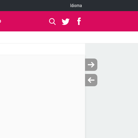
Idioma
O