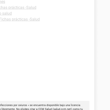
nes
chas prácticas -Salud
o salud
Fichas prácticas -Salud
fecciones por oxiuros » se encuentra disponible bajo una licencia
o libremente. No olvides citar a
CCM Salud
(
salud.ccm.net
) como tu