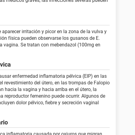
as médicos graves, las infecciones severas pueden
aparecer irritación y picor en la zona de la vulva y
ción física pueden observarse los gusanos de E.
e la vagina. Se tratan con mebendazol (100mg en
vica
ausar enfermedad inflamatoria pélvica (EIP) en las
el revestimiento del útero, en las trompas de Falopio
n hacia la vagina y hacia arriba en el útero, la
ema reproductor femenino puede ocurrir. Algunos de
luyen dolor pélvico, fiebre y secreción vaginal
ario
ica inflamatoria causada por oxiuros que migran,