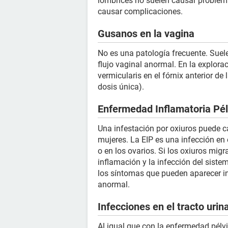
lombrices no suelen causar problem
causar complicaciones.
Gusanos en la vagina
No es una patología frecuente. Suele 
flujo vaginal anormal. En la explora
vermicularis en el fórnix anterior d
dosis única).
Enfermedad Inflamatoria Pél
Una infestación por oxiuros puede c
mujeres. La EIP es una infección en 
o en los ovarios. Si los oxiuros migra
inflamación y la infección del sist
los síntomas que pueden aparecer inc
anormal.
Infecciones en el tracto urin
Al igual que con la enfermedad pélv