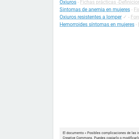
Oxiuros
-
Fichas prácticas -Definicio
Sintomas de anemia en mujeres
-
Fi
Oxiuros resistentes a lomper
✓
-
For
Hemorroides síntomas en mujeres
-
El documento « Posibles complicaciones de las in
Creative Commons
. Puedes copiarlo o modificarl