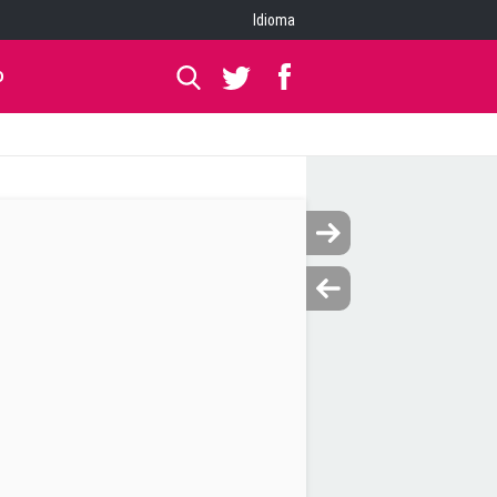
Idioma
O