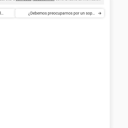
l
¿Debemos preocuparnos por un soplo
cardíaco?