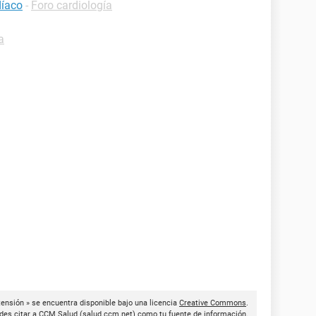
díaco
-
Foro cardiología
a
ensión » se encuentra disponible bajo una licencia
Creative Commons
.
des citar a
CCM Salud
(
salud.ccm.net
) como tu fuente de información.