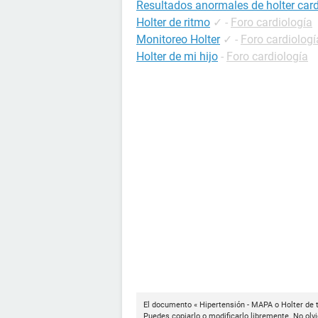
Resultados anormales de holter car
Holter de ritmo
✓
-
Foro cardiología
Monitoreo Holter
✓
-
Foro cardiologí
Holter de mi hijo
-
Foro cardiología
El documento « Hipertensión - MAPA o Holter de t
Puedes copiarlo o modificarlo libremente. No olvi