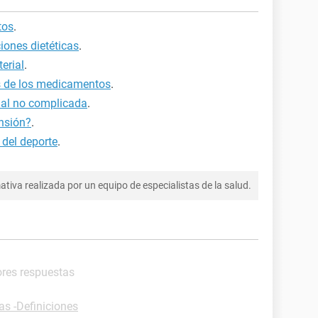
tos
.
iones dietéticas
.
terial
.
es de los medicamentos
.
rial no complicada
.
ensión?
.
 del deporte
.
tiva realizada por un equipo de especialistas de la salud.
ores respuestas
as -Definiciones