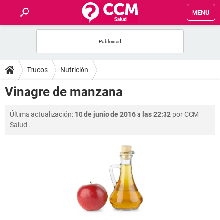
MENU
INICIO
FOROS
Trucos
Nutrición
SALUD
Vinagre de manzana
FAMILIA
Última actualización:
10 de junio de 2016 a las 22:32
por
CCM
Salud
.
NUTRICIÓN
BIENESTAR
SEXUALIDAD
GLOSARIO