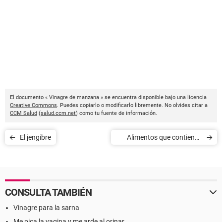
El documento « Vinagre de manzana » se encuentra disponible bajo una licencia
Creative Commons
. Puedes copiarlo o modificarlo libremente. No olvides citar a
CCM Salud
(
salud.ccm.net
) como tu fuente de información.
El jengibre
Alimentos que contienen
zinc
CONSULTA TAMBIÉN
Vinagre para la sarna
Me pica la vagina y me arde al orinar