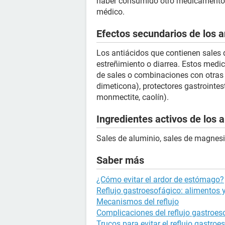
haber consumido otro medicamento p
médico.
Efectos secundarios de los a
Los antiácidos que contienen sales
estreñimiento o diarrea. Estos me
de sales o combinaciones con otras 
dimeticona), protectores gastrointes
monmectite, caolín).
Ingredientes activos de los 
Sales de aluminio, sales de magnesio
Saber más
¿Cómo evitar el ardor de estómago?
Reflujo gastroesofágico: alimentos y
Mecanismos del reflujo
Complicaciones del reflujo gastroes
Trucos para evitar el reflujo gastroe