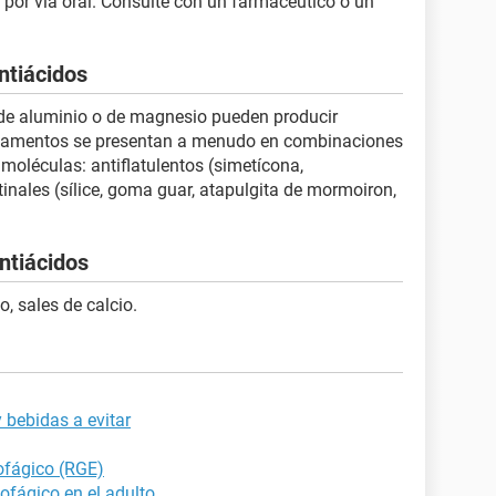
or vía oral. Consulte con un farmacéutico o un
ntiácidos
 de aluminio o de magnesio pueden producir
dicamentos se presentan a menudo en combinaciones
moléculas: antiflatulentos (simetícona,
tinales (sílice, goma guar, atapulgita de mormoiron,
antiácidos
, sales de calcio.
 bebidas a evitar
ofágico (RGE)
sofágico en el adulto