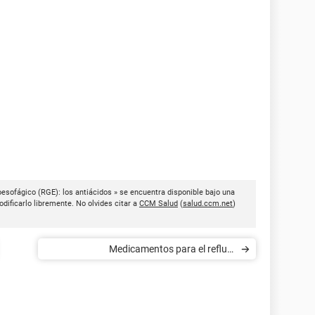
esofágico (RGE): los antiácidos » se encuentra disponible bajo una
dificarlo libremente. No olvides citar a
CCM Salud
(
salud.ccm.net
)
Medicamentos para el reflujo
gastroesofágico: los alginatos