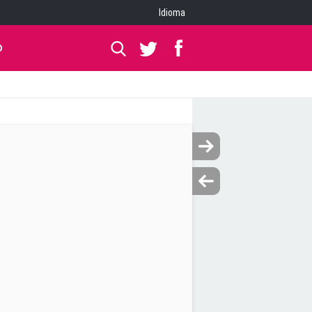
Idioma
O