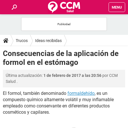
MENU
INICIO
FOROS
Trucos
Ideas recibidas
SALUD
Consecuencias de la aplicación de
formol en el estómago
FAMILIA
Última actualización:
1 de febrero de 2017 a las 20:56
por
CCM
NUTRICIÓN
Salud
.
El formol, también denominado
formaldehído
, es un
BIENESTAR
compuesto químico altamente volátil y muy inflamable
empleado como conservante en diferentes productos
SEXUALIDAD
cosméticos y capilares.
GLOSARIO