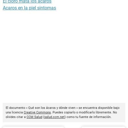
El cloro mata los ácaros
Acaros en la piel sintomas
El documento « Qué son los ácaros y dónde viven » se encuentra disponible bajo
una licencia
Creative Commons
. Puedes copiarlo o modificarlo libremente. No
olvides citar a
CCM Salud
(
salud.ccm.net
) como tu fuente de información.