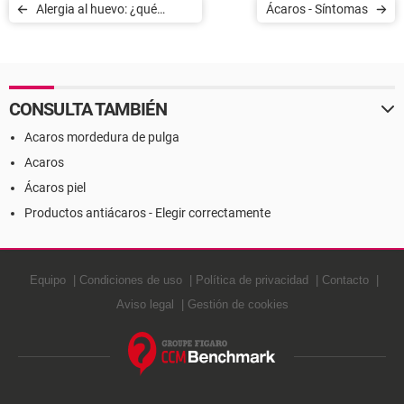
Alergia al huevo: ¿qué
Ácaros - Síntomas
alimentos se debe evitar?
CONSULTA TAMBIÉN
Acaros mordedura de pulga
Acaros
Ácaros piel
Productos antiácaros - Elegir correctamente
Equipo
Condiciones de uso
Política de privacidad
Contacto
Aviso legal
Gestión de cookies