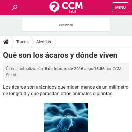
MENU
INICIO
FOROS
Trucos
Alergias
SALUD
Qué son los ácaros y dónde viven
FAMILIA
Última actualización:
5 de febrero de 2016 a las 18:56
por
CCM
Salud
.
NUTRICIÓN
Los ácaros son arácnidos que miden menos de un milímetro
de longitud y que parasitan otros animales o plantas.
BIENESTAR
SEXUALIDAD
GLOSARIO