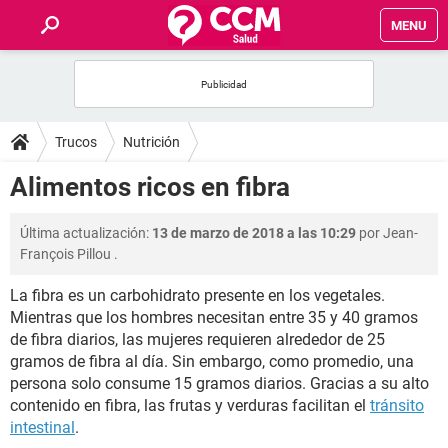
MENU
INICIO
FOROS
Trucos
Nutrición
SALUD
Alimentos ricos en fibra
FAMILIA
Última actualización:
13 de marzo de 2018 a las 10:29
por
Jean-
François Pillou
.
NUTRICIÓN
La fibra es un carbohidrato presente en los vegetales.
Mientras que los hombres necesitan entre 35 y 40 gramos
BIENESTAR
de fibra diarios, las mujeres requieren alrededor de 25
gramos de fibra al día. Sin embargo, como promedio, una
SEXUALIDAD
persona solo consume 15 gramos diarios. Gracias a su alto
contenido en fibra, las frutas y verduras facilitan el
tránsito
intestinal
.
GLOSARIO