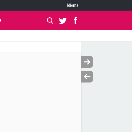
Idioma
O