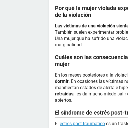
Por qué la mujer violada ex
de la violación
Las víctimas de una violación sient
También suelen experimentar proble
Una mujer que ha sufrido una violac
marginalidad.
Cuáles son las consecuencias
mujer
En los meses posteriores a la violac
dormir
. En ocasiones las víctimas 
manifiestan estados de alerta e hip
retraídas
, les da mucho miedo salir 
abiertos.
El síndrome de estrés post-t
El
estrés post-traumático
es un trast