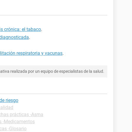
is crónica: el tabaco
.
diagnosticada
.
litación respiratoria y vacunas
.
tiva realizada por un equipo de especialistas de la salud.
de riesgo
alidad
chas prácticas -Asma
as -Medicamentos
cas -Glosario