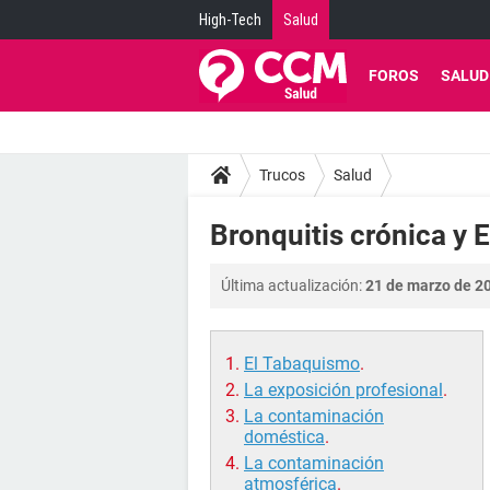
High-Tech
Salud
FOROS
SALUD
Trucos
Salud
Bronquitis crónica y 
Última actualización:
21 de marzo de 20
El Tabaquismo
.
La exposición profesional
.
La contaminación
doméstica
.
La contaminación
atmosférica
.