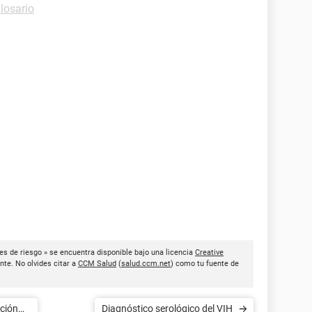
losario
es de riesgo » se encuentra disponible bajo una licencia
Creative
nte. No olvides citar a
CCM Salud
(
salud.ccm.net
) como tu fuente de
ación
Diagnóstico serológico del VIH