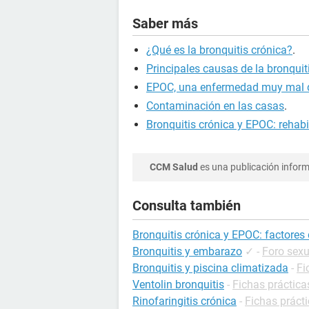
Saber más
¿Qué es la bronquitis crónica?
.
Principales causas de la bronquit
EPOC, una enfermedad muy mal 
Contaminación en las casas
.
Bronquitis crónica y EPOC: rehabi
CCM Salud
es una publicación informa
Consulta también
Bronquitis crónica y EPOC: factores 
Bronquitis y embarazo
✓
-
Foro sexu
Bronquitis y piscina climatizada
-
Fi
Ventolin bronquitis
-
Fichas práctic
Rinofaringitis crónica
-
Fichas prácti