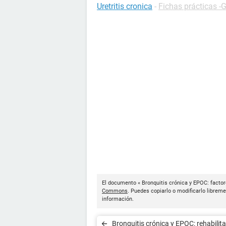
Uretritis cronica
-
Fichas prácticas -G
El documento « Bronquitis crónica y EPOC: factor
Commons
. Puedes copiarlo o modificarlo libreme
información.
Bronquitis crónica y EPOC: rehabilit