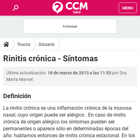
MENU
INICIO
FOROS
Trucos
Glosario
SALUD
Rinitis crónica - Síntomas
FAMILIA
Última actualización:
18 de marzo de 2013 a las 11:53
por
Dra.
Marta Marnet
.
NUTRICIÓN
Definición
BIENESTAR
La rinitis crónica es una inflamación crónica de la mucosa
nasal, cuyo origen puede ser alérgico . En caso de rinitis
SEXUALIDAD
crónica de origen alérgico los síntomas pueden ser
permanentes o aparece sólo en determinadas épocas del
año: hablamos entonces de rinitis crónica estacional. En los
GLOSARIO