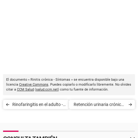
El documento « Rinitis crónica - Síntomas » se encuentra disponible bajo una
licencia
Creative Commons
. Puedes copiarlo o modificarlo libremente. No olvides
citar a
CCM Salud
(
salud.ccm.net
) como tu fuente de información.
Rinofaringitis en el adulto -
Retención urinaria crónica -
Síntomas
Síntomas