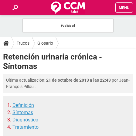
MENU
INICIO
FOROS
Trucos
Glosario
SALUD
Retención urinaria crónica -
Síntomas
FAMILIA
Última actualización:
21 de octubre de 2013 a las 22:43
por
Jean-
NUTRICIÓN
François Pillou
.
BIENESTAR
Definición
Síntomas
SEXUALIDAD
Diagnóstico
Tratamiento
GLOSARIO