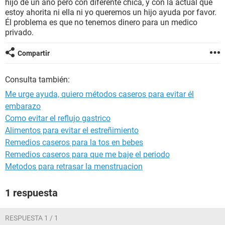
hijo de un año pero con diferente chica, y con la actual que
estoy ahorita ni ella ni yo queremos un hijo ayuda por favor.
Él problema es que no tenemos dinero para un medico
privado.
Compartir
Consulta también:
Me urge ayuda, quiero métodos caseros para evitar él
embarazo
Como evitar el reflujo gastrico
Alimentos para evitar el estreñimiento
Remedios caseros para la tos en bebes
Remedios caseros para que me baje el periodo
Metodos para retrasar la menstruacion
1 respuesta
RESPUESTA 1 / 1