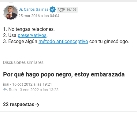
Dr. Carlos Salinas
16.108
25 mar 2016 a las 04:04
1. No tengas relaciones.
2. Usa
preservativos
.
3. Escoge algún
método anticonceptivo
con tu ginecólogo.
Discusiones similares
Por qué hago popo negro, estoy embarazada
isai
-
16 oct 2012 a las 19:21
Ruth
-
3 ene 2022 a las 13:23
22 respuestas