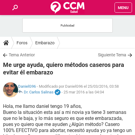
MENU
INICIO
FOROS
Foros
Embarazo
SALUD
Tema Anterior
Siguiente Tema
Me urge ayuda, quiero métodos caseros para
FAMILIA
evitar él embarazo
NUTRICIÓN
DanielG96
- Modificado por DanielG96 el 25/03/2016, 03:58
Dr. Carlos Salinas
-
25 mar 2016 a las 04:04
BIENESTAR
Hola, me llamo daniel tengo 19 años,
Bueno la situación esta así a mi novia ya tiene 3 semanas
SEXUALIDAD
que no le baja, y lo más seguro es que este embarazada,
pues yo quiero que me ayuden ¿Algún método? Casero
100% EFECTIVO para abortar, necesitó ayuda yo ya tengo un
GLOSARIO