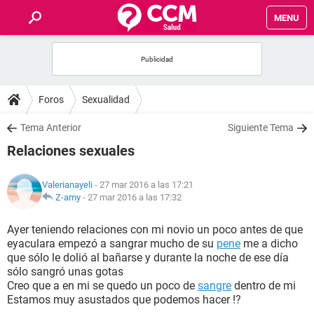
MENU
INICIO
FOROS
Foros
Sexualidad
SALUD
Tema Anterior
Siguiente Tema
Relaciones sexuales
FAMILIA
Valerianayeli
- 27 mar 2016 a las 17:21
NUTRICIÓN
Z-amy
-
27 mar 2016 a las 17:32
Ayer teniendo relaciones con mi novio un poco antes de que
BIENESTAR
eyaculara empezó a sangrar mucho de su
pene
me a dicho
que sólo le dolió al bañarse y durante la noche de ese día
SEXUALIDAD
sólo sangró unas gotas
Creo que a en mi se quedo un poco de
sangre
dentro de mi
Estamos muy asustados que podemos hacer !?
GLOSARIO