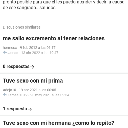
pronto posible para que el les pueda atender y decir la causa
de ese sangrado.. saludos
Discusiones similares
me salio excremento al tener relaciones
hermosa
-
9 feb 2012 a las 01:17
Jonas
-
13 abr 2022 a las 19:47
8 respuestas
Tuve sexo con mi prima
Adejo10
-
19 abr 2021 a las 00:05
Ismael1312
-
23 may 2021 a las 09:54
1 respuesta
Tuve sexo con mi hermana ¿como lo repito?