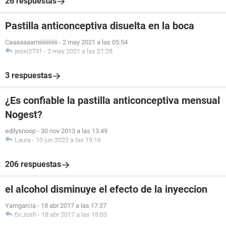
26 respuestas
Pastilla anticonceptiva disuelta en la boca
Caaaaaaamiiiiiiiiiiii
-
2 may 2021 a las 05:54
jessi2731
-
2 may 2021 a las 21:28
3 respuestas
¿Es confiable la pastilla anticonceptiva mensual
Nogest?
edilysnoop
-
30 nov 2013 a las 13:49
Laura
-
10 jun 2022 a las 19:16
206 respuestas
el alcohol disminuye el efecto de la inyeccion
Yamgarcia
-
18 abr 2017 a las 17:37
Dr.Josh
-
18 abr 2017 a las 18:03