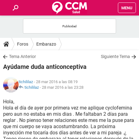
MENU
INICIO
FOROS
Foros
Embarazo
SALUD
Tema Anterior
Siguiente Tema
Ayúdame duda anticonceptiva
FAMILIA
tichililaz
- 28 mar 2016 a las 08:19
NUTRICIÓN
tichililaz
-
28 mar 2016 a las 23:28
Hola,
BIENESTAR
Hola el día de ayer por primera vez me aplique cyclofemina
pero aun no estaba en mis dias . Me faltaban 2 días para
SEXUALIDAD
reglar . No pienso tener relaciones este mes me la puse para
que mi cuerpo se vaya acostumbrando. La próxima
inyección me tocaría dos días antes de ver a mi pareja .¿
GLOSARIO
Tengo riesgo de embarazo al tener relaciones después de la