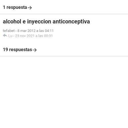
1 respuesta
alcohol e inyeccion anticonceptiva
tefabet
-
8 mar 2012 a las 04:11
Lu
-
23 nov 2021 a las 00:31
19 respuestas