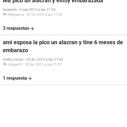
ME pico un alacran y estoy embarazada
lesperan
-
6 sep 2012 a las 21:34
Miligarcia
-
31 jul 2023 a las 11:02
3 respuestas
ami esposa la pico un alacran y tine 6 meses de
embarazo
melky moran
-
25 dic 2012 a las 21:04
Abigail P.
-
25 dic 2012 a las 21:37
1 respuesta