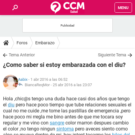
MENU
INICIO
FOROS
Foros
Embarazo
SALUD
Tema Anterior
Siguiente Tema
¿Como saber si estoy embarazada con el diu?
FAMILIA
Aabix
- 1 abr 2016 a las 06:52
NUTRICIÓN
BiancaReqMor -
25 abr 2016 a las 23:07
Hola ,chic@s tengo una duda hace casi dos años que tengo
BIENESTAR
el
diu
pero hace poco tiempo que tube relaciones sexuales el
cual no me cuide ,me tome las pastillas de emergencia ,pero
SEXUALIDAD
hace poco mi rregla me bino antes de que me tocara soy
regular y me vino con
sangre
color marron despues cambio
el color ,no tengo ningun
sintoma
pero aveces siento como
GLOSARIO
algo se mueve dentro de mi ,hoy intent tocarme los
hilos del