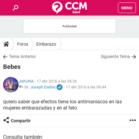
MENU
INICIO
FOROS
Foros
Embarazo
SALUD
Tema Anterior
Siguiente Tema
Bebes
FAMILIA
JAKUNA
- 17 abr 2016 a las 06:26
NUTRICIÓN
Dr. Joseph Exebio
-
17 abr 2016 a las 06:44
quiero saber que efectos tiene los antimaniacos en las
BIENESTAR
mujeres embarazadas y en el feto
SEXUALIDAD
Compartir
GLOSARIO
Consulta también: