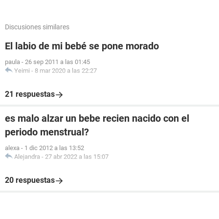
Discusiones similares
El labio de mi bebé se pone morado
paula
-
26 sep 2011 a las 01:45
Yeimi
-
8 mar 2020 a las 22:27
21 respuestas
es malo alzar un bebe recien nacido con el
periodo menstrual?
alexa
-
1 dic 2012 a las 13:52
Alejandra
-
27 abr 2022 a las 15:07
20 respuestas