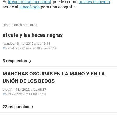
Es
irregularidad menstrual
, puede ser por
quistes de ovario
,
acude al
ginecólogo
para una ecografía.
Discusiones similares
el cafe y las heces negras
juandos
-
3 mar 2012 a las 19:13
shalirey
-
26 mar 2018 a las 20:19
3 respuestas
MANCHAS OSCURAS EN LA MANO Y EN LA
UNIÓN DE LOS DEDOS
argd31
-
9 jul 2022 a las 08:37
Itz
-
9 nov 2023 a las 05:31
22 respuestas