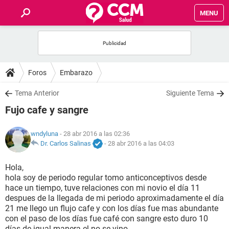
MENU
INICIO
FOROS
Foros
Embarazo
SALUD
Tema Anterior
Siguiente Tema
Fujo cafe y sangre
FAMILIA
wndyluna
- 28 abr 2016 a las 02:36
NUTRICIÓN
Dr. Carlos Salinas
-
28 abr 2016 a las 04:03
Hola,
BIENESTAR
hola soy de periodo regular tomo anticonceptivos desde
hace un tiempo, tuve relaciones con mi novio el día 11
SEXUALIDAD
despues de la llegada de mi periodo aproximadamente el día
21 me llego un flujo cafe y con los días fue mas abundante
con el paso de los días fue café con sangre esto duro 10
GLOSARIO
días de igual manera el no se vino