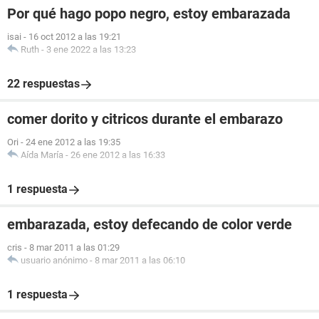
Por qué hago popo negro, estoy embarazada
isai
-
16 oct 2012 a las 19:21
Ruth
-
3 ene 2022 a las 13:23
22 respuestas
comer dorito y citricos durante el embarazo
Ori
-
24 ene 2012 a las 19:35
Aída María
-
26 ene 2012 a las 16:33
1 respuesta
embarazada, estoy defecando de color verde
cris
-
8 mar 2011 a las 01:29
usuario anónimo
-
8 mar 2011 a las 06:10
1 respuesta