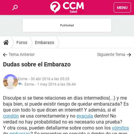
MENU
INICIO
FOROS
Foros
Embarazo
SALUD
Tema Anterior
Siguiente Tema
Dudas sobre el Embarazo
FAMILIA
Esme
- 30 abr 2016 a las 05:33
NUTRICIÓN
Esme -
1 may 2016 a las 06:44
Disculpe si se tiene relaciones en días intermedios(...) y me
BIENESTAR
baja bien, si puede existir riesgo de quedar embarazada? Es
que con todo lo que dicen en internet!! Y además, si el
SEXUALIDAD
condón
se usa correctamente y no
eyacula
dentro! No
verdad no hay probabilidad no es necesario una prueba?
Y otra cosa, pueden detallarme sobre como son los
vómitos
GLOSARIO
de
embarazo
? Se presentan en seguida o dentro de un mes...