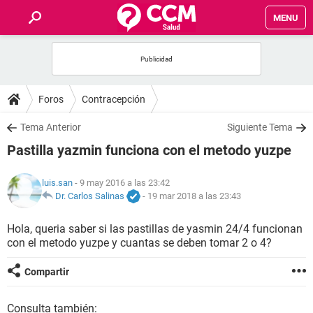
MENU
INICIO
FOROS
Foros
Contracepción
SALUD
Tema Anterior
Siguiente Tema
Pastilla yazmin funciona con el metodo yuzpe
FAMILIA
luis.san
- 9 may 2016 a las 23:42
NUTRICIÓN
Dr. Carlos Salinas
-
19 mar 2018 a las 23:43
Hola, queria saber si las pastillas de yasmin 24/4 funcionan
BIENESTAR
con el metodo yuzpe y cuantas se deben tomar 2 o 4?
SEXUALIDAD
Compartir
GLOSARIO
Consulta también: