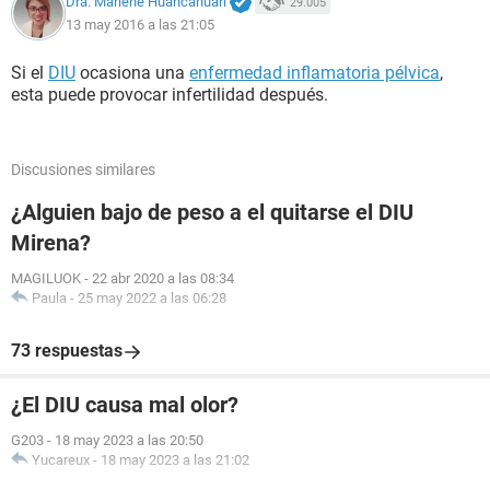
Dra. Marlene Huancahuari
29.005
13 may 2016 a las 21:05
Si el
DIU
ocasiona una
enfermedad inflamatoria pélvica
,
esta puede provocar infertilidad después.
Discusiones similares
¿Alguien bajo de peso a el quitarse el DIU
Mirena?
MAGILUOK
-
22 abr 2020 a las 08:34
Paula
-
25 may 2022 a las 06:28
73 respuestas
¿El DIU causa mal olor?
G203
-
18 may 2023 a las 20:50
Yucareux
-
18 may 2023 a las 21:02