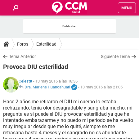
MENU
INICIO
FOROS
Foros
Esterilidad
SALUD
Tema Anterior
Siguiente Tema
Provoca DIU esterilidad
FAMILIA
Celest#
- 13 may 2016 a las 18:36
NUTRICIÓN
Dra. Marlene Huancahuari
-
13 may 2016 a las 21:05
Hace 2 años me retiraron el DIU mi cuerpo lo estaba
BIENESTAR
rechazando, tenía olor desagradable y sangraba mucho, mi
pregunta es si puede el DIU provocar esterilidad ya que he
SEXUALIDAD
intentado embarazarme y no puedo mi periodo se ha vuelto
muy irregular desde que me lo quité, siempre se me
retrasaba hasta 4 meses y el sangrado no es abundante
GLOSARIO
hace como 4 meses mi periodo ya no se me retrasa mucho