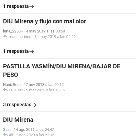
1 respuesta
DIU Mirena y flujo con mal olor
luna_2258
-
14 may 2019 a las 03:50
marlene-ines
-
14 may 2019 a las 04:29
1 respuesta
PASTILLA YASMÍN/DIU MIRENA/BAJAR DE
PESO
NanizBere
-
17 nov 2018 a las 00:12
LGDC97
-
9 mar 2023 a las 18:35
3 respuestas
DIU Mirena
Sasi
-
14 ago 2011 a las 04:47
Ali
-
2 ago 2023 a las 22:16