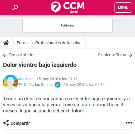
MENU
INICIO
FOROS
Foros
Profesionales de la salud
SALUD
Tema Anterior
Siguiente Tema
Dolor vientre bajo izquierdo
FAMILIA
Jaazmiin
- 15 may 2016 a las 21:12
NUTRICIÓN
Dr. Carlos Salinas
-
16 may 2016 a las 00:32
Tengo un dolor en punzadas en el vientre bajo izquierdo, y a
BIENESTAR
veces se va hacia la pierna. Tuve un
parto
normal hace 3
meses. A que se puede deber el dolor?
SEXUALIDAD
Compartir
GLOSARIO