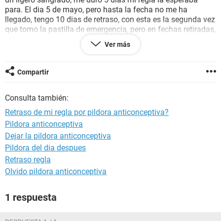
para. El dia 5 de mayo, pero hasta la fecha no me ha
llegado, tengo 10 dias de retraso, con esta es la segunda vez
que tomo la pastilla de emergencia, pero en fechas retiradas,
la primera fue el dia 28 de enero, & la segunda pues el 14 de
Ver más
abril,
Mi pregunta es, son los efectos secundarios de la pildora, qe
me estan retrasando mi periodo?
Compartir
Cabe mencionar qe mis ciclos menstruales son de 30 dias,
entonces la pildora esta haciendo que tenga el retraso?,
Consulta también:
siento colicos pero no me duran, son en ratitos
Retraso de mi regla por pildora anticonceptiva?
Pildora anticonceptiva
Dejar la pildora anticonceptiva
Pildora del dia despues
Retraso regla
Olvido pildora anticonceptiva
1 respuesta