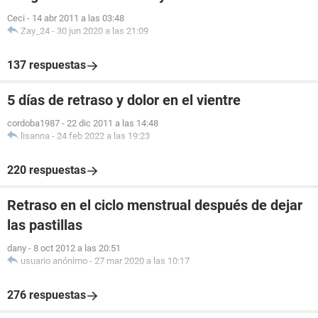
Ceci
-
14 abr 2011 a las 03:48
Zay_24
-
30 jun 2020 a las 21:09
137 respuestas
5 días de retraso y dolor en el vientre
cordoba1987
-
22 dic 2011 a las 14:48
lisanna
-
24 feb 2022 a las 19:23
220 respuestas
Retraso en el ciclo menstrual después de dejar
las pastillas
dany
-
8 oct 2012 a las 20:51
usuario anónimo
-
27 mar 2020 a las 10:17
276 respuestas