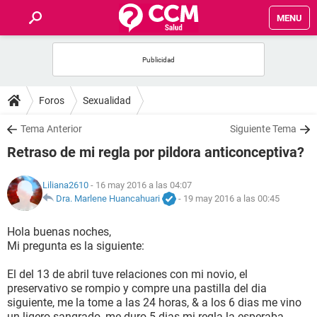
MENU
INICIO
FOROS
Foros
Sexualidad
SALUD
Tema Anterior
Siguiente Tema
Retraso de mi regla por pildora anticonceptiva?
FAMILIA
Liliana2610
- 16 may 2016 a las 04:07
NUTRICIÓN
Dra. Marlene Huancahuari
-
19 may 2016 a las 00:45
Hola buenas noches,
BIENESTAR
Mi pregunta es la siguiente:
SEXUALIDAD
El del 13 de abril tuve relaciones con mi novio, el
preservativo se rompio y compre una pastilla del dia
siguiente, me la tome a las 24 horas, & a los 6 dias me vino
GLOSARIO
un ligero sangrado, me duro 5 dias mi regla la esperaba